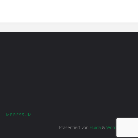
|
IMPRESSUM
Präsentiert von
Fluida
&
WordPress.