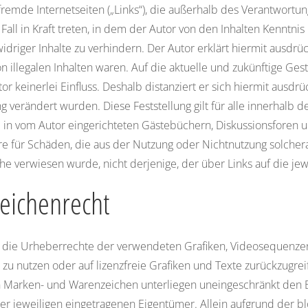
fremde Internetseiten („Links“), die außerhalb des Verantwortu
Fall in Kraft treten, in dem der Autor von den Inhalten Kenntni
idriger Inhalte zu verhindern. Der Autor erklärt hiermit ausdrü
n illegalen Inhalten waren. Auf die aktuelle und zukünftige Ges
r keinerlei Einfluss. Deshalb distanziert er sich hiermit ausdrüc
g verändert wurden. Diese Feststellung gilt für alle innerhalb 
in vom Autor eingerichteten Gästebüchern, Diskussionsforen und 
re für Schäden, die aus der Nutzung oder Nichtnutzung solcher
che verwiesen wurde, nicht derjenige, der über Links auf die jew
eichenrecht
onen die Urheberrechte der verwendeten Grafiken, Videosequenze
 zu nutzen oder auf lizenzfreie Grafiken und Texte zurückzugrei
en Marken- und Warenzeichen unterliegen uneingeschränkt den 
r jeweiligen eingetragenen Eigentümer. Allein aufgrund der bl