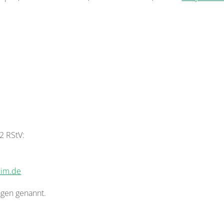
 2 RStV:
eim.de
ägen genannt.