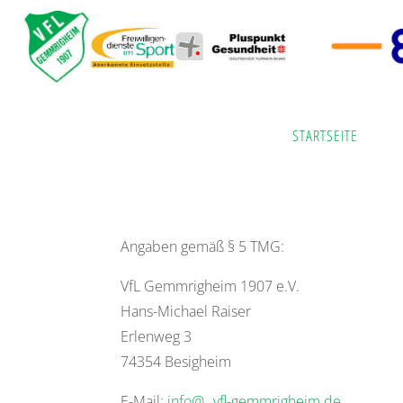
Zum
Inhalt
springen
Start
Impressum
STARTSEITE
Angaben gemäß § 5 TMG:
VfL Gemmrigheim 1907 e.V.
Hans-Michael Raiser
Erlenweg 3
74354 Besigheim
E-Mail:
info@
vfl-gemmrigheim.de