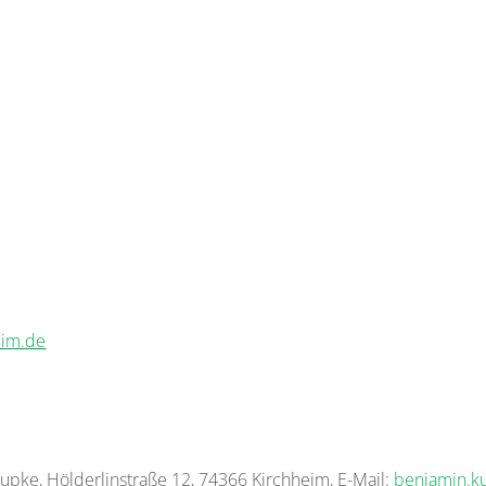
eim.de
Kupke, Hölderlinstraße 12, 74366 Kirchheim, E-Mail:
benjamin.