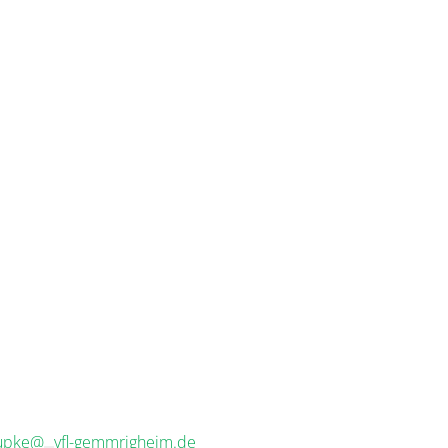
kupke@
vfl-gemmrigheim.de