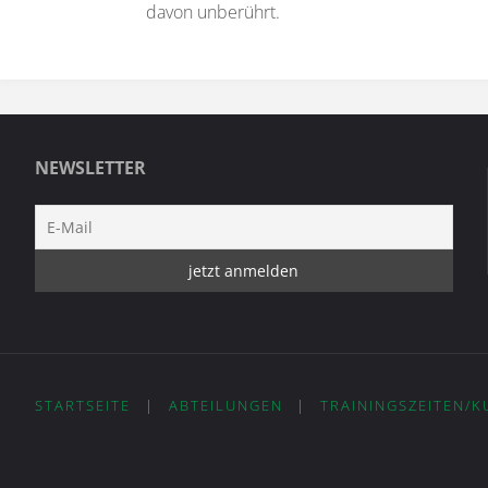
davon unberührt.
NEWSLETTER
STARTSEITE
|
ABTEILUNGEN
|
TRAININGSZEITEN/K