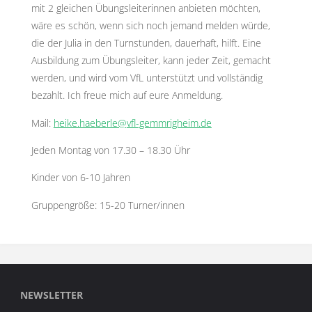
mit 2 gleichen Übungsleiterinnen anbieten möchten,
wäre es schön, wenn sich noch jemand melden würde,
die der Julia in den Turnstunden, dauerhaft, hilft. Eine
Ausbildung zum Übungsleiter, kann jeder Zeit, gemacht
werden, und wird vom VfL unterstützt und vollständig
bezahlt. Ich freue mich auf eure Anmeldung.
Mail:
heike.haeberle@
vfl-gemmrigheim.de
Jeden Montag von 17.30 – 18.30 Ühr
Kinder von 6-10 Jahren
Gruppengröße: 15-20 Turner/innen
NEWSLETTER