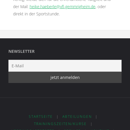
der Mail:
heike.haeberle@
vfl-gemmrigheim.de
, oder
direkt in der Sportstunde.
NEWSLETTER
STARTSEITE
|
ABTEILUNGEN
|
TRAININGSZEITEN/KURSE
|