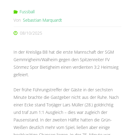
Fussball
Von
Sebastian Marquardt
08/10/2025
In der Kreisliga B8 hat die erste Mannschaft der SGM
Gemmrigheim/Walheim gegen den Spitzenreiter FV
Sönmez Spor Bietigheim einen verdienten 3:2 Heimsieg
gefeiert.
Der frühe Führungstreffer der Gäste in der sechsten
Minute brachte die Gastgeber nicht aus der Ruhe. Nach
einer Ecke stand Torjäger Lars Müller (28.) goldrichtig
und traf zum 1:1 Ausgleich – dies war zugleich der
Pausenstand. In der zweiten Hälfte hatten die Grün-
Weißen deutlich mehr vom Spiel, ließen aber einige
hochkarätige Chancen liegen. In der 75. Minute war