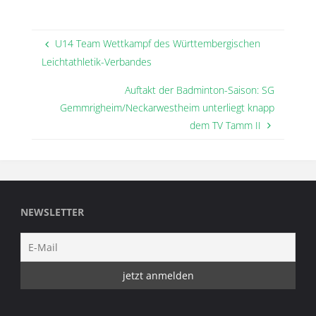
U14 Team Wettkampf des Württembergischen
Leichtathletik-Verbandes
Auftakt der Badminton-Saison: SG
Gemmrigheim/Neckarwestheim unterliegt knapp
dem TV Tamm II
NEWSLETTER