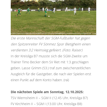
Die erste Mannschaft der SGM-Fußballer hat gegen
den Spitzenreiter FV Sönmez Spor Bietigheim einen
verdienten 3:2 Heimsieg gefeiert. (Foto: Raiser)
In der Kreisliga B7 musste sich die SGM-Zweite um
Trainer Timo Becker dem SV Riet mit 1:3 geschlagen
geben. Lasse Grimm (53.) traf zum zwischenzeitlichen
Ausgleich für die Gastgeber, die nach vier Spielen erst
einen Punkt auf dem Konto haben. (rai)
Die nächsten Spiele am Sonntag, 12.10.2025:
TSV Wiernsheim II – SGM II (12.45 Uhr, Kreisliga B7)
FV Kirchheim II – SGM I (13.00 Uhr, Kreisliga B8)