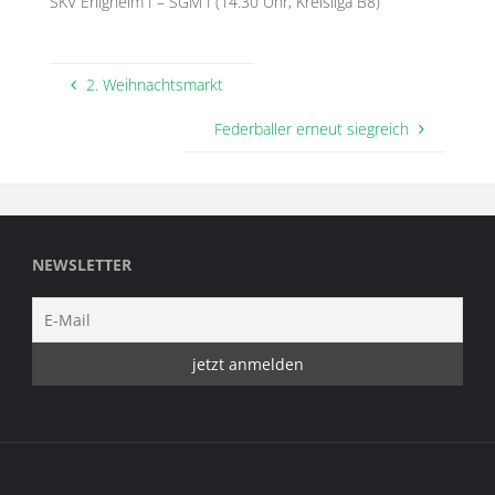
SKV Erligheim I – SGM I (14.30 Uhr, Kreisliga B8)
2. Weihnachtsmarkt
Federballer erneut siegreich
NEWSLETTER