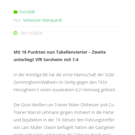
Fussball
Von
Sebastian Marquardt
18/11/2024
Mit 18 Punkten nun Tabellenvierter – Zweite
unterliegt VfR Sersheim mit 1:4
In der Kreisliga B8 hat die erste Mannschaft der SGM
Gemmrigheim/Walheim im Derby gegen den TASV
Hessigheim II einen souveränen 6:2 Heimsieg gefeiert.
Die Grün-Weißen um Trainer Robin Ohlheiser und Co-
Trainer Marcel Lehmann gingen motiviert in die Partie
und bejubelten in der 19. Minute den Führungstreffer
von Lars Müller. Davon beflügelt hatten die Gastgeber
mehr vom Spiel und bauten die Führung durch zwei