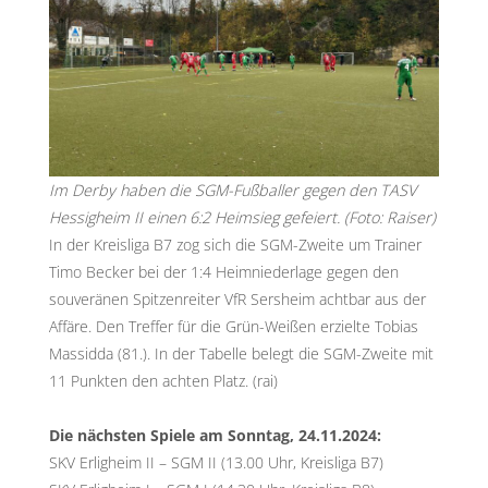
Im Derby haben die SGM-Fußballer gegen den TASV
Hessigheim II einen 6:2 Heimsieg gefeiert. (Foto: Raiser)
In der Kreisliga B7 zog sich die SGM-Zweite um Trainer
Timo Becker bei der 1:4 Heimniederlage gegen den
souveränen Spitzenreiter VfR Sersheim achtbar aus der
Affäre. Den Treffer für die Grün-Weißen erzielte Tobias
Massidda (81.). In der Tabelle belegt die SGM-Zweite mit
11 Punkten den achten Platz. (rai)
Die nächsten Spiele am Sonntag, 24.11.2024:
SKV Erligheim II – SGM II (13.00 Uhr, Kreisliga B7)