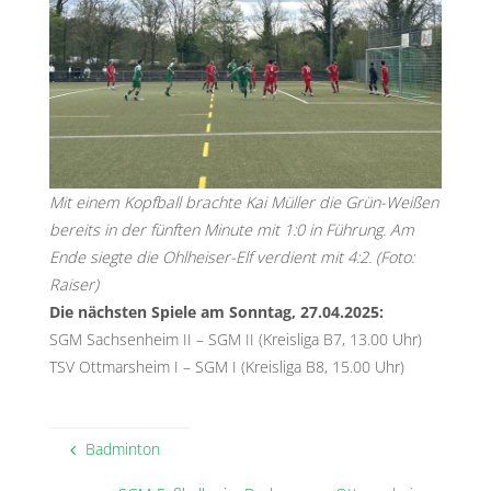
Mit einem Kopfball brachte Kai Müller die Grün-Weißen
bereits in der fünften Minute mit 1:0 in Führung. Am
Ende siegte die Ohlheiser-Elf verdient mit 4:2. (Foto:
Raiser)
Die nächsten Spiele am Sonntag, 27.04.2025:
SGM Sachsenheim II – SGM II (Kreisliga B7, 13.00 Uhr)
TSV Ottmarsheim I – SGM I (Kreisliga B8, 15.00 Uhr)
Badminton