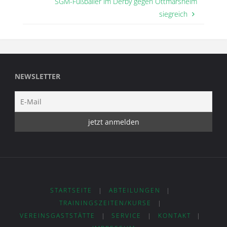
SGM-Fußballer im Derby gegen Ottmarsheim
siegreich
NEWSLETTER
STARTSEITE
|
ABTEILUNGEN
|
TRAININGSZEITEN/KURSE
|
VEREINSGASTSTÄTTE
|
SERVICE
|
KONTAKT
|