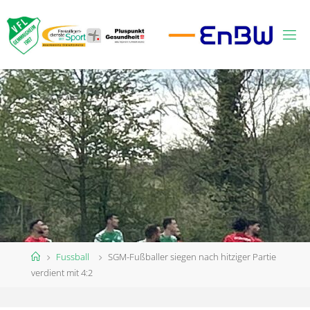
Zum
Inhalt
springen
Start
Fussball
SGM-Fußballer siegen nach hitziger Partie
verdient mit 4:2