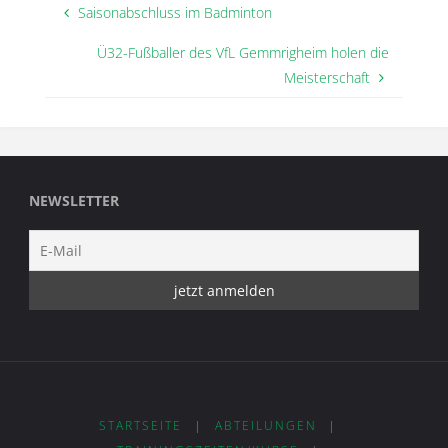
Saisonabschluss im Badminton
Ü32-Fußballer des VfL Gemmrigheim holen die
Meisterschaft
NEWSLETTER
STARTSEITE
|
ABTEILUNGEN
|