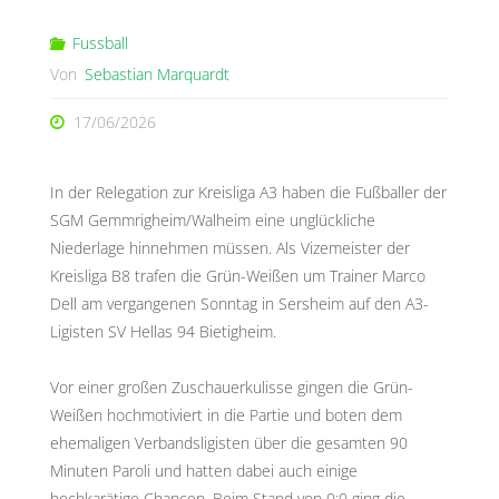
Fussball
Von
Sebastian Marquardt
17/06/2026
In der Relegation zur Kreisliga A3 haben die Fußballer der
SGM Gemmrigheim/Walheim eine unglückliche
Niederlage hinnehmen müssen. Als Vizemeister der
Kreisliga B8 trafen die Grün-Weißen um Trainer Marco
Dell am vergangenen Sonntag in Sersheim auf den A3-
Ligisten SV Hellas 94 Bietigheim.
Vor einer großen Zuschauerkulisse gingen die Grün-
Weißen hochmotiviert in die Partie und boten dem
ehemaligen Verbandsligisten über die gesamten 90
Minuten Paroli und hatten dabei auch einige
hochkarätige Chancen. Beim Stand von 0:0 ging die