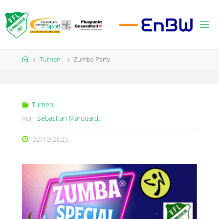
Zum
Inhalt
springen
Start
Turnen
Zumba Party
Turnen
Von
Sebastian Marquardt
02/10/2025