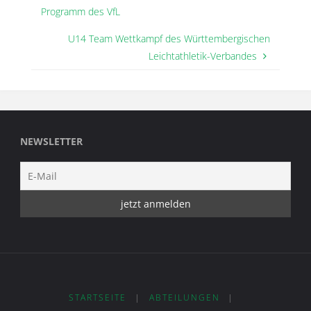
Programm des VfL
U14 Team Wettkampf des Württembergischen
Leichtathletik-Verbandes
NEWSLETTER
STARTSEITE
|
ABTEILUNGEN
|