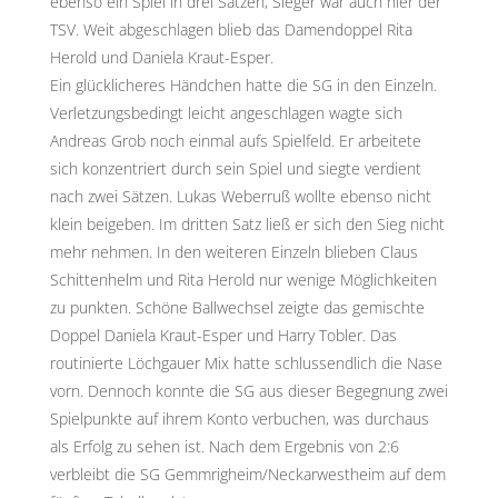
ebenso ein Spiel in drei Sätzen, Sieger war auch hier der
TSV. Weit abgeschlagen blieb das Damendoppel Rita
Herold und Daniela Kraut-Esper.
Ein glücklicheres Händchen hatte die SG in den Einzeln.
Verletzungsbedingt leicht angeschlagen wagte sich
Andreas Grob noch einmal aufs Spielfeld. Er arbeitete
sich konzentriert durch sein Spiel und siegte verdient
nach zwei Sätzen. Lukas Weberruß wollte ebenso nicht
klein beigeben. Im dritten Satz ließ er sich den Sieg nicht
mehr nehmen. In den weiteren Einzeln blieben Claus
Schittenhelm und Rita Herold nur wenige Möglichkeiten
zu punkten. Schöne Ballwechsel zeigte das gemischte
Doppel Daniela Kraut-Esper und Harry Tobler. Das
routinierte Löchgauer Mix hatte schlussendlich die Nase
vorn. Dennoch konnte die SG aus dieser Begegnung zwei
Spielpunkte auf ihrem Konto verbuchen, was durchaus
als Erfolg zu sehen ist. Nach dem Ergebnis von 2:6
verbleibt die SG Gemmrigheim/Neckarwestheim auf dem