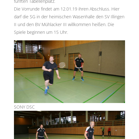
fünften Tabellenplatz.
Die Vorrunde findet am 12.01.19 ihren Abschluss. Hier
darf die SG in der heimischen Wasenhalle den SV Illingen
II und den BV Mühlacker III willkommen heißen. Die
Spiele beginnen um 15 Uhr.
SONY DSC