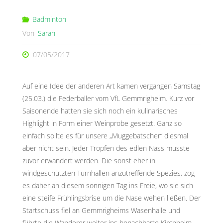
Badminton
Von
Sarah
07/05/2017
Auf eine Idee der anderen Art kamen vergangen Samstag
(25.03.) die Federballer vom VfL Gemmrigheim.
Kurz vor
Saisonende hatten sie sich noch ein kulinarisches
Highlight in Form einer Weinprobe gesetzt. Ganz so
einfach sollte es für unsere „Muggebatscher“ diesmal
aber nicht sein. Jeder Tropfen des edlen Nass musste
zuvor erwandert werden. Die sonst eher in
windgeschützten Turnhallen anzutreffende Spezies, zog
es daher an diesem sonnigen Tag ins Freie, wo sie sich
eine steife Frühlingsbrise um die Nase wehen ließen. Der
Startschuss fiel an Gemmrigheims Wasenhalle und
führte die Wanderer weiter ins benachbarte Kirchheim.