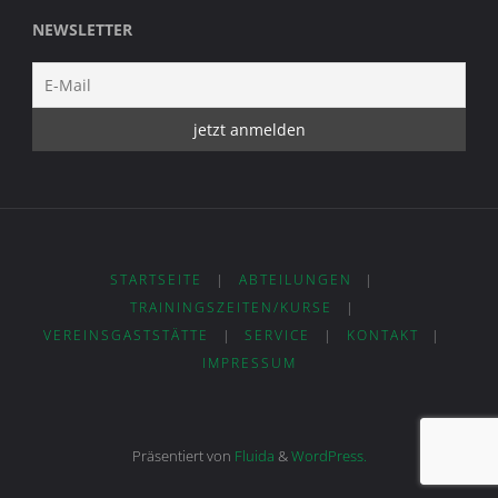
NEWSLETTER
STARTSEITE
|
ABTEILUNGEN
|
TRAININGSZEITEN/KURSE
|
VEREINSGASTSTÄTTE
|
SERVICE
|
KONTAKT
|
IMPRESSUM
Präsentiert von
Fluida
&
WordPress.