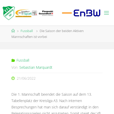
Zum
Inhalt
springen
Start
Fussball
Die Saison der beiden Aktiven
Mannschaften ist vorbei
Fussball
Von
Sebastian Marquardt
21/06/2022
Die 1. Mannschaft beendet die Saison auf dem 13.
Tabellenplatz der Kreisliga A3. Nach internen
Besprechungen hat man sich darauf verständigt in den
Relegationsspielen nicht anzutreten. Somit steigt der VfL