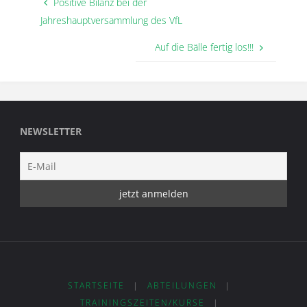
Positive Bilanz bei der
Jahreshauptversammlung des VfL
Auf die Bälle fertig los!!!
NEWSLETTER
STARTSEITE
|
ABTEILUNGEN
|
TRAININGSZEITEN/KURSE
|