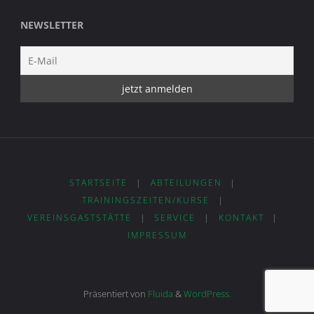
NEWSLETTER
STARTSEITE
|
ABTEILUNGEN
|
TRAININGSZEITEN/KURSE
|
VEREINSGASTSTÄTTE
|
SERVICE
|
KONTAKT
|
IMPRESSUM
Präsentiert von
Fluida
&
WordPress.