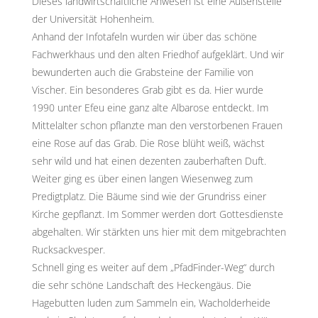
Dieses landwirtschaftliche Anwesen ist eine Außenstelle
der Universität Hohenheim.
Anhand der Infotafeln wurden wir über das schöne
Fachwerkhaus und den alten Friedhof aufgeklärt. Und wir
bewunderten auch die Grabsteine der Familie von
Vischer. Ein besonderes Grab gibt es da. Hier wurde
1990 unter Efeu eine ganz alte Albarose entdeckt. Im
Mittelalter schon pflanzte man den verstorbenen Frauen
eine Rose auf das Grab. Die Rose blüht weiß, wächst
sehr wild und hat einen dezenten zauberhaften Duft.
Weiter ging es über einen langen Wiesenweg zum
Predigtplatz. Die Bäume sind wie der Grundriss einer
Kirche gepflanzt. Im Sommer werden dort Gottesdienste
abgehalten. Wir stärkten uns hier mit dem mitgebrachten
Rucksackvesper.
Schnell ging es weiter auf dem „PfadFinder-Weg“ durch
die sehr schöne Landschaft des Heckengäus. Die
Hagebutten luden zum Sammeln ein, Wacholderheide