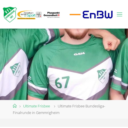
Zum
Inhalt
springen
Start
Ultimate Frisbee
Ultimate Frisbee Bundesliga-
Finalrunde in Gemmrigheim