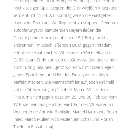
Gemmrigheimer im Duell gegen Hamburg, nach einem
hochklassigen Spiel siegten die Grün-Weißen knapp aber
verdient mit 15:14. Am Sonntag waren die Gastgeber
dann vom Team aus Weßling nicht zu stoppen. Gegen die
aufopferungsvoll kämpfenden Bayern ließen die
Gemmrigheimer beim deutlichen 15:7 Erfolg nichts
anbrennen. Im abschließenden Duell gegen Potsdam
erlebten die zahlreichen VfL-Fans ein Wechselbad der
Gefühle, am Ende konnten die Grün-Weißen aber einen
15:14 Erfolg bejubeln. „Jetzt wollen wir mit zwei Siegen
gegen Eppelheim und Ulm den Einzug ins Halbfinale
perfekt machen. Die Mannschaft ist auf jeden Fall heiß
auf die Titelverteidigung“, fiebert Marco Müller dem
Finalturnier entgegen, dass am 25. und 26. Februar vom
TV Eppelheim ausgerichtet wird. Für den VfL waren am
Wochenende Antonio Bonfiglio, Marcel Hartmann, Robin
Iniec, Marco Müller, Nico Müller, Jan Schall und Florian
Thiele im Einsatz. (rai)