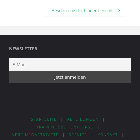
Bescherung der Kinder beim VFL
NEWSLETTER
STARTSEITE
|
ABTEILUNGEN
|
TRAININGSZEITEN/KURSE
|
VEREINSGASTSTÄTTE
|
SERVICE
|
KONTAKT
|