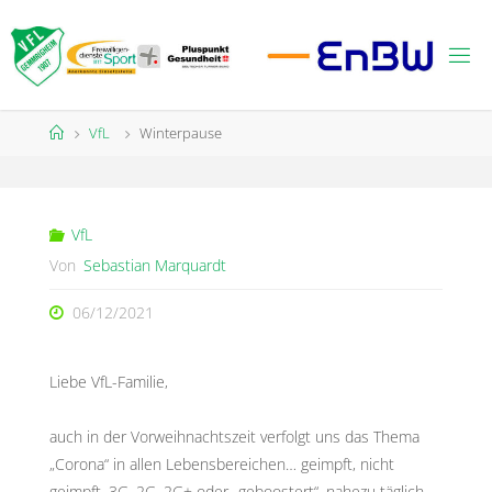
Zum
Inhalt
springen
Start
VfL
Winterpause
VfL
Von
Sebastian Marquardt
06/12/2021
Liebe VfL-Familie,
auch in der Vorweihnachtszeit verfolgt uns das Thema
„Corona“ in allen Lebensbereichen… geimpft, nicht
geimpft, 3G, 2G, 2G+ oder „geboostert“, nahezu täglich